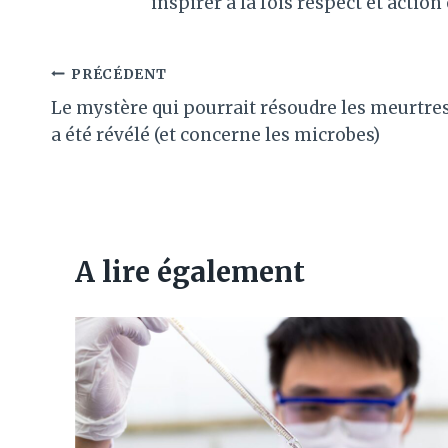
inspirer à la fois respect et action
Navigation
PRÉCÉDENT
Le mystère qui pourrait résoudre les meurtre
de
a été révélé (et concerne les microbes)
l’article
A lire également