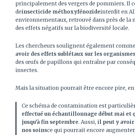
principalement des vergers de pommiers. Il co
de
insecticide méthoxyfénozide
interdit en A
environnementaux, retrouvé dans près de la mo
des effets négatifs sur la biodiversité locale.
Les chercheurs soulignent également comm
avoir des effets sublétaux sur les organismes
des œufs de papillons qui entraîne par consé
insectes.
Mais la situation pourrait être encore pire, en 
Ce schéma de contamination est particuli
effectué un échantillonnage début mai et q
jusqu’à fin septembre
. Aussi,
il peut y avoi
nos soins
ce qui pourrait encore augmenter 