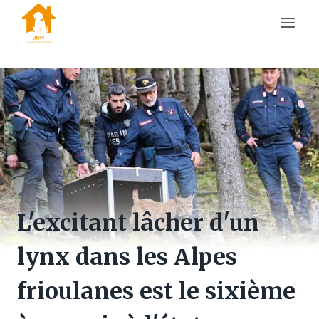
Skip
to
content
L'excitant lâcher d'un
lynx dans les Alpes
frioulanes est le sixième