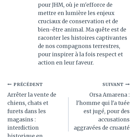
pour JHM, où je m'efforce de
mettre en lumière les enjeux
cruciaux de conservation et de
bien-être animal. Ma quête est de
raconter les histoires captivantes
de nos compagnons terrestres,
pour inspirer à la fois respect et
action en leur faveur.
Navigation
PRÉCÉDENT
SUIVANT
Arrêter la vente de
Orsa Amarena :
de
chiens, chats et
l'homme qui l'a tuée
l’article
furets dans les
est jugé, pour des
magasins :
accusations
interdiction
aggravées de cruauté
historique en