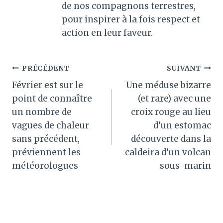
de nos compagnons terrestres,
pour inspirer à la fois respect et
action en leur faveur.
Navigation
PRÉCÉDENT
SUIVANT
Février est sur le
Une méduse bizarre
de
point de connaître
(et rare) avec une
l’article
un nombre de
croix rouge au lieu
vagues de chaleur
d’un estomac
sans précédent,
découverte dans la
préviennent les
caldeira d’un volcan
météorologues
sous-marin