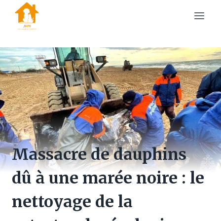
Skip
to
content
Massacre de dauphins
dû à une marée noire : le
nettoyage de la