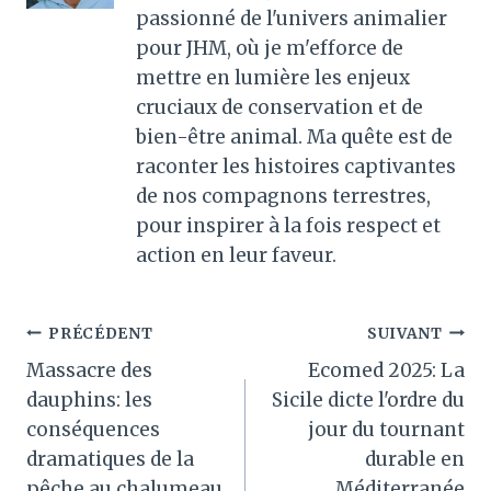
passionné de l'univers animalier
pour JHM, où je m'efforce de
mettre en lumière les enjeux
cruciaux de conservation et de
bien-être animal. Ma quête est de
raconter les histoires captivantes
de nos compagnons terrestres,
pour inspirer à la fois respect et
action en leur faveur.
Navigation
PRÉCÉDENT
SUIVANT
Massacre des
Ecomed 2025: La
de
dauphins: les
Sicile dicte l'ordre du
l’article
conséquences
jour du tournant
dramatiques de la
durable en
pêche au chalumeau
Méditerranée