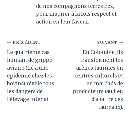
de nos compagnons terrestres,
pour inspirer à la fois respect et
action en leur faveur.
Navigation
PRÉCÉDENT
SUIVANT
Le quatrième cas
En Colombie, ils
de
humain de grippe
transforment les
l’article
aviaire (lié à une
arènes taurines en
épidémie chez les
centres culturels et
bovins) révèle tous
en marchés de
les dangers de
producteurs (au lieu
l'élevage intensif
d'abattre des
taureaux).