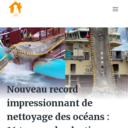
Skip
to
content
Nouveau record
impressionnant de
nettoyage des océans :