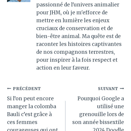
passionné de l'univers animalier
pour JHM, où je m'efforce de
mettre en lumière les enjeux
cruciaux de conservation et de
bien-être animal. Ma quête est de
raconter les histoires captivantes
de nos compagnons terrestres,
pour inspirer à la fois respect et
action en leur faveur.
Navigation
PRÉCÉDENT
SUIVANT
Si l’on peut encore
Pourquoi Google a
de
manger la colomba
utilisé une
l’article
Bauli c’est grâce à
grenouille lors de
ces femmes
son année bissextile
courageuses qui ont
2024 Doodle