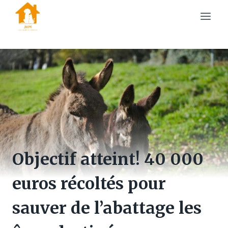
Skip
to
content
Objectif atteint! 40 000
euros récoltés pour
sauver de l’abattage les