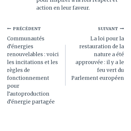
pour inspirer à la fois respect et
action en leur faveur.
Navigation
PRÉCÉDENT
SUIVANT
Communautés
La loi pour la
de
d’énergies
restauration de la
l’article
renouvelables : voici
nature a été
les incitations et les
approuvée : il y a le
règles de
feu vert du
fonctionnement
Parlement européen
pour
l’autoproduction
d’énergie partagée