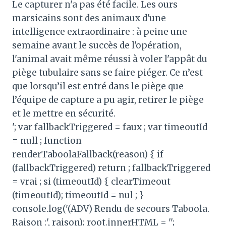
Le capturer n'a pas été facile. Les ours
marsicains sont des animaux d'une
intelligence extraordinaire : à peine une
semaine avant le succès de l'opération,
l'animal avait même réussi à voler l'appât du
piège tubulaire sans se faire piéger. Ce n’est
que lorsqu’il est entré dans le piège que
l’équipe de capture a pu agir, retirer le piège
et le mettre en sécurité.
'; var fallbackTriggered = faux ; var timeoutId
= null ; function
renderTaboolaFallback(reason) { if
(fallbackTriggered) return ; fallbackTriggered
= vrai ; si (timeoutId) { clearTimeout
(timeoutId); timeoutId = nul ; }
console.log('(ADV) Rendu de secours Taboola.
Raison :', raison); root.innerHTML = '';