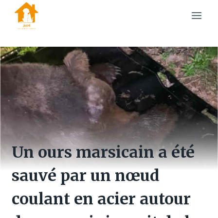
Skip
to
content
Un ours marsicain a été
sauvé par un nœud
coulant en acier autour