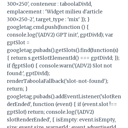
300×250', conteneur : taboolaDivId,
emplacement : 'Widget milieu d'article
300×250-2', target_type : 'mix' }); }
googletag.cmd.push(function () {
console.log('(ADV2) GPT init', gptDivId); var
gptSlot =
googletag.pubads().getSlots().find(function(s)
{ return s.getSlotElementId() === gptDivId; });
if (!gptSlot) { console.warn('(ADV2) Slot not
found:', gptDivId);
renderTaboolaFallback('slot-not-found');
return; }
googletag.pubads().addEventListener('slotRen
derEnded', function (event) { if (event.slot !==
gptSlot) return; console.log('(ADV2)
slotRenderEnded', { isEmpty: event.isEmpty,
size: event.size, warnerId : event.advertiserId,