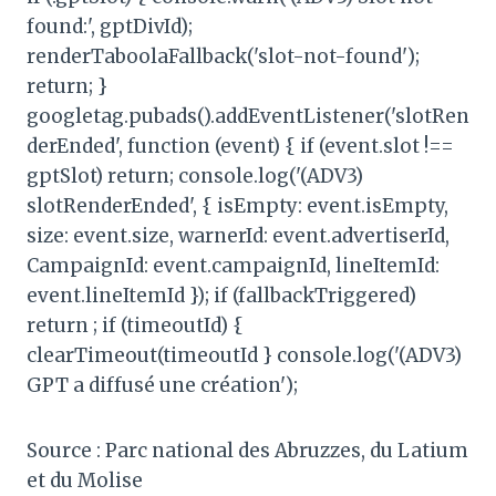
found:', gptDivId);
renderTaboolaFallback('slot-not-found');
return; }
googletag.pubads().addEventListener('slotRen
derEnded', function (event) { if (event.slot !==
gptSlot) return; console.log('(ADV3)
slotRenderEnded', { isEmpty: event.isEmpty,
size: event.size, warnerId: event.advertiserId,
CampaignId: event.campaignId, lineItemId:
event.lineItemId }); if (fallbackTriggered)
return ; if (timeoutId) {
clearTimeout(timeoutId } console.log('(ADV3)
GPT a diffusé une création');
Source : Parc national des Abruzzes, du Latium
et du Molise