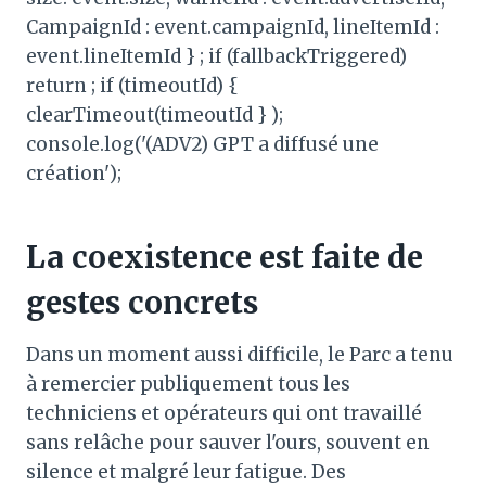
CampaignId : event.campaignId, lineItemId :
event.lineItemId } ; if (fallbackTriggered)
return ; if (timeoutId) {
clearTimeout(timeoutId } );
console.log('(ADV2) GPT a diffusé une
création');
La coexistence est faite de
gestes concrets
Dans un moment aussi difficile, le Parc a tenu
à remercier publiquement tous les
techniciens et opérateurs qui ont travaillé
sans relâche pour sauver l'ours, souvent en
silence et malgré leur fatigue. Des