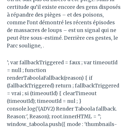
certitude qu’il existe encore des gens disposés
à répandre des pièges – et des poisons,
comme l’ont démontré les récents épisodes
de massacres de loups – est un signal qui ne
peut être sous-estimé. Derrière ces gestes, le
Parc souligne, .
'; var fallbackTriggered = faux ; var timeoutId
= null ; function
renderTaboolaFallback(reason) { if
(fallbackTriggered) return ; fallbackTriggered
= vrai ; si (timeoutId) { clearTimeout
(timeoutId); timeoutId = nul ; }
console.log('(ADV2) Render Taboola fallback.
Reason:', Reason); root.innerHTML = '';
window._taboola.push({ mode : 'thumbnails-