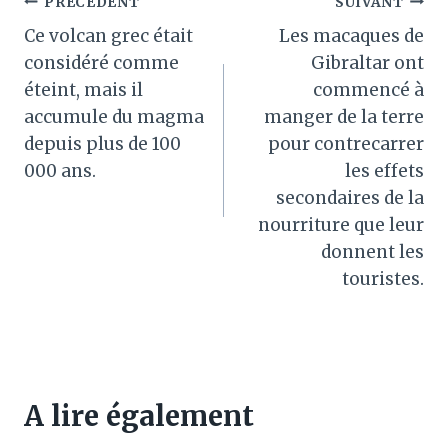
Navigation
PRÉCÉDENT
SUIVANT
Ce volcan grec était
Les macaques de
de
considéré comme
Gibraltar ont
l’article
éteint, mais il
commencé à
accumule du magma
manger de la terre
depuis plus de 100
pour contrecarrer
000 ans.
les effets
secondaires de la
nourriture que leur
donnent les
touristes.
A lire également