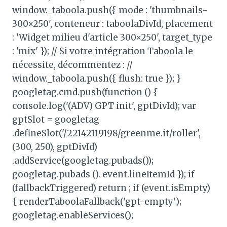
window._taboola.push({ mode : 'thumbnails-
300×250', conteneur : taboolaDivId, placement
: 'Widget milieu d'article 300×250', target_type
: 'mix' }); // Si votre intégration Taboola le
nécessite, décommentez : //
window._taboola.push({ flush: true }); }
googletag.cmd.push(function () {
console.log('(ADV) GPT init', gptDivId); var
gptSlot = googletag
.defineSlot('/22142119198/greenme.it/roller',
(300, 250), gptDivId)
.addService(googletag.pubads());
googletag.pubads (). event.lineItemId }); if
(fallbackTriggered) return ; if (event.isEmpty)
{ renderTaboolaFallback('gpt-empty');
googletag.enableServices();