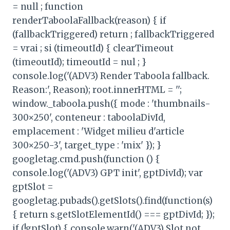
= null ; function
renderTaboolaFallback(reason) { if
(fallbackTriggered) return ; fallbackTriggered
= vrai ; si (timeoutId) { clearTimeout
(timeoutId); timeoutId = nul ; }
console.log('(ADV3) Render Taboola fallback.
Reason:', Reason); root.innerHTML = '';
window._taboola.push({ mode : 'thumbnails-
300×250', conteneur : taboolaDivId,
emplacement : 'Widget milieu d'article
300×250-3', target_type : 'mix' }); }
googletag.cmd.push(function () {
console.log('(ADV3) GPT init', gptDivId); var
gptSlot =
googletag.pubads().getSlots().find(function(s)
{ return s.getSlotElementId() === gptDivId; });
if (!gptSlot) { console.warn('(ADV3) Slot not