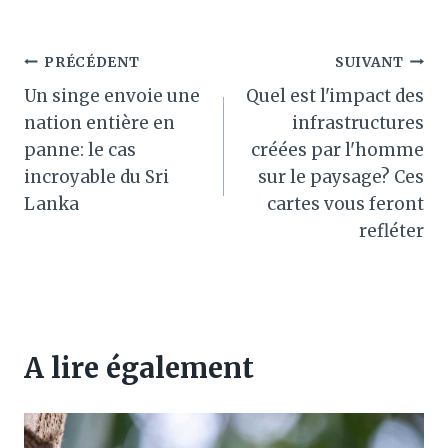
Navigation
PRÉCÉDENT
SUIVANT
Un singe envoie une
Quel est l'impact des
de
nation entière en
infrastructures
l’article
panne: le cas
créées par l'homme
incroyable du Sri
sur le paysage? Ces
Lanka
cartes vous feront
refléter
A lire également