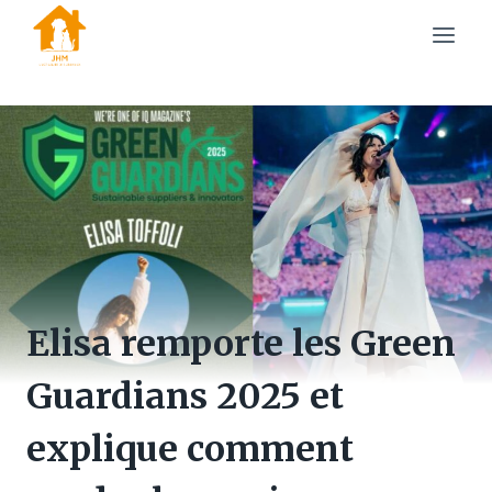
Skip
to
content
Elisa remporte les Green
Guardians 2025 et
explique comment