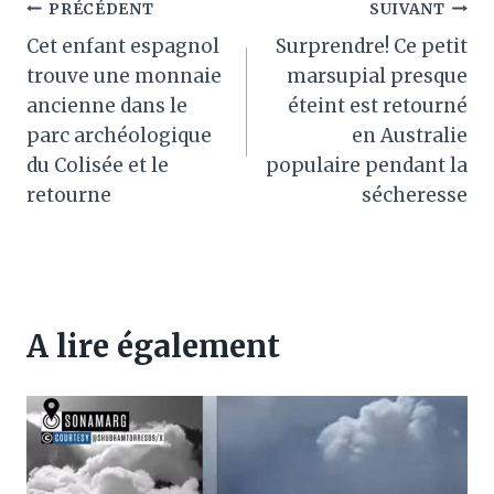
Navigation
PRÉCÉDENT
SUIVANT
Cet enfant espagnol
Surprendre! Ce petit
de
trouve une monnaie
marsupial presque
l’article
ancienne dans le
éteint est retourné
parc archéologique
en Australie
du Colisée et le
populaire pendant la
retourne
sécheresse
A lire également