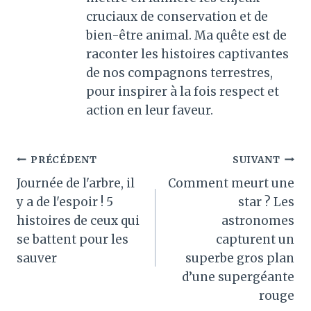
cruciaux de conservation et de
bien-être animal. Ma quête est de
raconter les histoires captivantes
de nos compagnons terrestres,
pour inspirer à la fois respect et
action en leur faveur.
Navigation
PRÉCÉDENT
SUIVANT
Journée de l'arbre, il
Comment meurt une
de
y a de l'espoir ! 5
star ? Les
l’article
histoires de ceux qui
astronomes
se battent pour les
capturent un
sauver
superbe gros plan
d’une supergéante
rouge