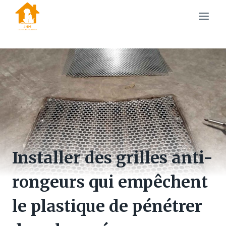
Skip
to
content
Installer des grilles anti-
rongeurs qui empêchent
le plastique de pénétrer