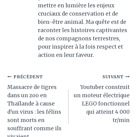
mettre en lumière les enjeux
cruciaux de conservation et de
bien-être animal. Ma quête est de
raconter les histoires captivantes
de nos compagnons terrestres,
pour inspirer à la fois respect et
action en leur faveur.
Navigation
PRÉCÉDENT
SUIVANT
Massacre de tigres
Youtuber construit
de
dans un zoo en
un moteur électrique
l’article
Thaïlande à cause
LEGO fonctionnel
d'un virus : les félins
qui atteint 4 000
sont morts en
tr/min
souffrant comme ils
vivaient