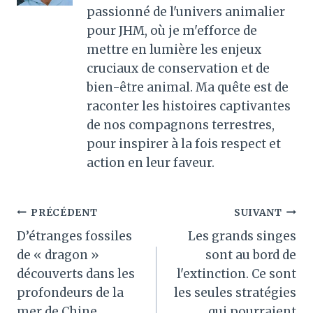
passionné de l'univers animalier
pour JHM, où je m'efforce de
mettre en lumière les enjeux
cruciaux de conservation et de
bien-être animal. Ma quête est de
raconter les histoires captivantes
de nos compagnons terrestres,
pour inspirer à la fois respect et
action en leur faveur.
Navigation
PRÉCÉDENT
SUIVANT
D’étranges fossiles
Les grands singes
de
de « dragon »
sont au bord de
l’article
découverts dans les
l'extinction. Ce sont
profondeurs de la
les seules stratégies
mer de Chine
qui pourraient