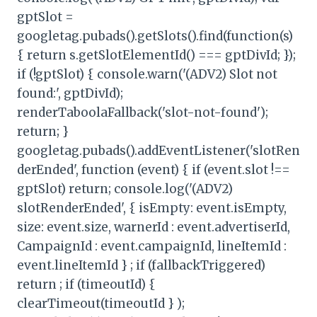
gptSlot =
googletag.pubads().getSlots().find(function(s)
{ return s.getSlotElementId() === gptDivId; });
if (!gptSlot) { console.warn('(ADV2) Slot not
found:', gptDivId);
renderTaboolaFallback('slot-not-found');
return; }
googletag.pubads().addEventListener('slotRen
derEnded', function (event) { if (event.slot !==
gptSlot) return; console.log('(ADV2)
slotRenderEnded', { isEmpty: event.isEmpty,
size: event.size, warnerId : event.advertiserId,
CampaignId : event.campaignId, lineItemId :
event.lineItemId } ; if (fallbackTriggered)
return ; if (timeoutId) {
clearTimeout(timeoutId } );