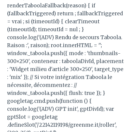
renderTaboolaFallback(reason) { if
(fallbackTriggered) return ; fallbackTriggered
= vrai ; si (timeoutId) { clearTimeout
(timeoutId); timeoutId = nul ; }
console.log('(ADV) Rendu de secours Taboola.
Raison :', raison); root.innerHTML = '';
window._taboola.push({ mode : 'thumbnails-
300×250', conteneur : taboolaDivId, placement
: 'Widget milieu d'article 300×250', target_type
: 'mix' }); // Si votre intégration Taboola le
nécessite, décommentez : //
window._taboola.push({ flush: true }); }
googletag.cmd.push(function () {
console.log('(ADV) GPT init', gptDivId); var
gptSlot = googletag
.defineSlot('/22142119198/greenme.it/roller',