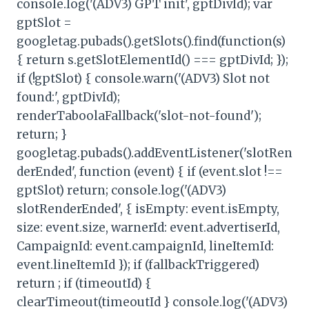
console.log('(ADV3) GPT init', gptDivId); var
gptSlot =
googletag.pubads().getSlots().find(function(s)
{ return s.getSlotElementId() === gptDivId; });
if (!gptSlot) { console.warn('(ADV3) Slot not
found:', gptDivId);
renderTaboolaFallback('slot-not-found');
return; }
googletag.pubads().addEventListener('slotRen
derEnded', function (event) { if (event.slot !==
gptSlot) return; console.log('(ADV3)
slotRenderEnded', { isEmpty: event.isEmpty,
size: event.size, warnerId: event.advertiserId,
CampaignId: event.campaignId, lineItemId:
event.lineItemId }); if (fallbackTriggered)
return ; if (timeoutId) {
clearTimeout(timeoutId } console.log('(ADV3)