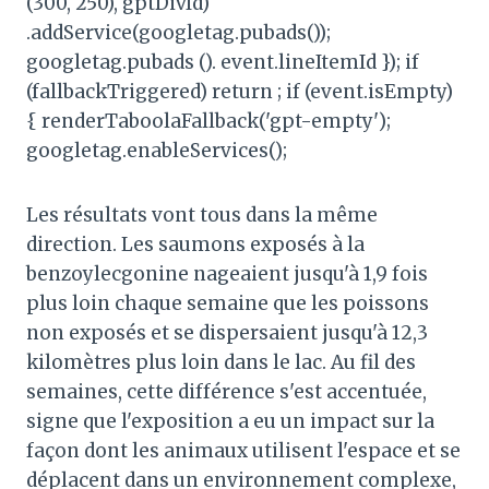
(300, 250), gptDivId)
.addService(googletag.pubads());
googletag.pubads (). event.lineItemId }); if
(fallbackTriggered) return ; if (event.isEmpty)
{ renderTaboolaFallback('gpt-empty');
googletag.enableServices();
Les résultats vont tous dans la même
direction. Les saumons exposés à la
benzoylecgonine nageaient jusqu'à 1,9 fois
plus loin chaque semaine que les poissons
non exposés et se dispersaient jusqu'à 12,3
kilomètres plus loin dans le lac. Au fil des
semaines, cette différence s'est accentuée,
signe que l'exposition a eu un impact sur la
façon dont les animaux utilisent l'espace et se
déplacent dans un environnement complexe,