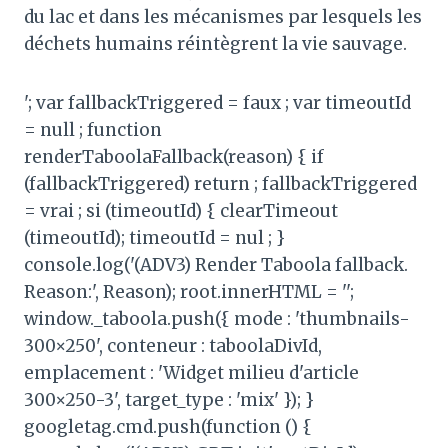
du lac et dans les mécanismes par lesquels les
déchets humains réintègrent la vie sauvage.
'; var fallbackTriggered = faux ; var timeoutId
= null ; function
renderTaboolaFallback(reason) { if
(fallbackTriggered) return ; fallbackTriggered
= vrai ; si (timeoutId) { clearTimeout
(timeoutId); timeoutId = nul ; }
console.log('(ADV3) Render Taboola fallback.
Reason:', Reason); root.innerHTML = '';
window._taboola.push({ mode : 'thumbnails-
300×250', conteneur : taboolaDivId,
emplacement : 'Widget milieu d'article
300×250-3', target_type : 'mix' }); }
googletag.cmd.push(function () {