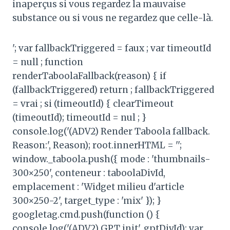
inaperçus si vous regardez la mauvaise
substance ou si vous ne regardez que celle-là.
'; var fallbackTriggered = faux ; var timeoutId
= null ; function
renderTaboolaFallback(reason) { if
(fallbackTriggered) return ; fallbackTriggered
= vrai ; si (timeoutId) { clearTimeout
(timeoutId); timeoutId = nul ; }
console.log('(ADV2) Render Taboola fallback.
Reason:', Reason); root.innerHTML = '';
window._taboola.push({ mode : 'thumbnails-
300×250', conteneur : taboolaDivId,
emplacement : 'Widget milieu d'article
300×250-2', target_type : 'mix' }); }
googletag.cmd.push(function () {
console.log('(ADV2) GPT init', gptDivId); var