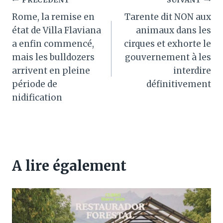
Navigation
PRÉCÉDENT
SUIVANT
Rome, la remise en
Tarente dit NON aux
de
état de Villa Flaviana
animaux dans les
l’article
a enfin commencé,
cirques et exhorte le
mais les bulldozers
gouvernement à les
arrivent en pleine
interdire
période de
définitivement
nidification
A lire également