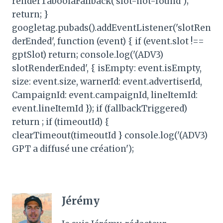
renderTaboolaFallback('slot-not-found');
return; }
googletag.pubads().addEventListener('slotRen
derEnded', function (event) { if (event.slot !==
gptSlot) return; console.log('(ADV3)
slotRenderEnded', { isEmpty: event.isEmpty,
size: event.size, warnerId: event.advertiserId,
CampaignId: event.campaignId, lineItemId:
event.lineItemId }); if (fallbackTriggered)
return ; if (timeoutId) {
clearTimeout(timeoutId } console.log('(ADV3)
GPT a diffusé une création');
Jérémy