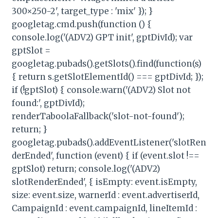
300×250-2', target_type : 'mix' }); }
googletag.cmd.push(function () {
console.log('(ADV2) GPT init', gptDivId); var
gptSlot =
googletag.pubads().getSlots().find(function(s)
{ return s.getSlotElementId() === gptDivId; });
if (!gptSlot) { console.warn('(ADV2) Slot not
found:', gptDivId);
renderTaboolaFallback('slot-not-found');
return; }
googletag.pubads().addEventListener('slotRen
derEnded', function (event) { if (event.slot !==
gptSlot) return; console.log('(ADV2)
slotRenderEnded', { isEmpty: event.isEmpty,
size: event.size, warnerId : event.advertiserId,
CampaignId : event.campaignId, lineItemId :