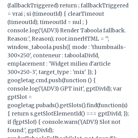
(fallbackTriggered) return ; fallbackTriggered
= vrai ; si (timeoutId) { clearTimeout
(timeoutId); timeoutId = nul ; }
console.log('(ADV3) Render Taboola fallback.
Reason:', Reason); root.innerHTML = '';
window._taboola.push({ mode : 'thumbnails-
300×250', conteneur : taboolaDivId,
emplacement : 'Widget milieu d'article
300×250-3', target_type : 'mix' }); }
googletag.cmd.push(function () {
console.log('(ADV3) GPT init', gptDivId); var
gptSlot =
googletag.pubads().getSlots().find(function(s)
{ return s.getSlotElementId() === gptDivId; });
if (!gptSlot) { console.warn('(ADV3) Slot not
found:', gptDivId);