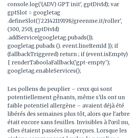
console.log('(ADV) GPT init', gptDivId); var
gptSlot = googletag
.defineSlot('/22142119198/greenme.it/roller',
(300, 250), gptDivId)
.addService(googletag.pubads());
googletag.pubads (). event.lineItemId }); if
(fallbackTriggered) return ; if (event.isEmpty)
{ renderTaboolaFallback('gpt-empty');
googletag.enableServices();
Les pollens du peuplier – ceux qui sont
potentiellement gênants, même s'ils ont un
faible potentiel allergène – avaient déjà été
libérés des semaines plus tôt, alors que l'arbre
était encore sans feuilles. Invisibles à l’œil nu,
elles étaient passées inaperçues. Lorsque les