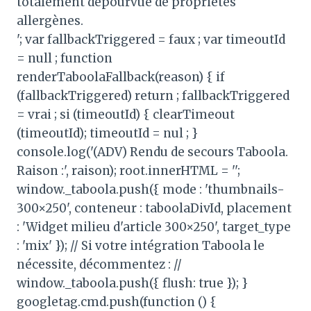
totalement dépourvue de propriétés
allergènes.
'; var fallbackTriggered = faux ; var timeoutId
= null ; function
renderTaboolaFallback(reason) { if
(fallbackTriggered) return ; fallbackTriggered
= vrai ; si (timeoutId) { clearTimeout
(timeoutId); timeoutId = nul ; }
console.log('(ADV) Rendu de secours Taboola.
Raison :', raison); root.innerHTML = '';
window._taboola.push({ mode : 'thumbnails-
300×250', conteneur : taboolaDivId, placement
: 'Widget milieu d'article 300×250', target_type
: 'mix' }); // Si votre intégration Taboola le
nécessite, décommentez : //
window._taboola.push({ flush: true }); }
googletag.cmd.push(function () {