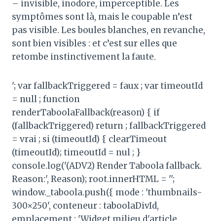
– invisible, inodore, imperceptible. Les
symptômes sont là, mais le coupable n’est
pas visible. Les boules blanches, en revanche,
sont bien visibles : et c’est sur elles que
retombe instinctivement la faute.
'; var fallbackTriggered = faux ; var timeoutId
= null ; function
renderTaboolaFallback(reason) { if
(fallbackTriggered) return ; fallbackTriggered
= vrai ; si (timeoutId) { clearTimeout
(timeoutId); timeoutId = nul ; }
console.log('(ADV2) Render Taboola fallback.
Reason:', Reason); root.innerHTML = '';
window._taboola.push({ mode : 'thumbnails-
300×250', conteneur : taboolaDivId,
emplacement : 'Widget milieu d'article