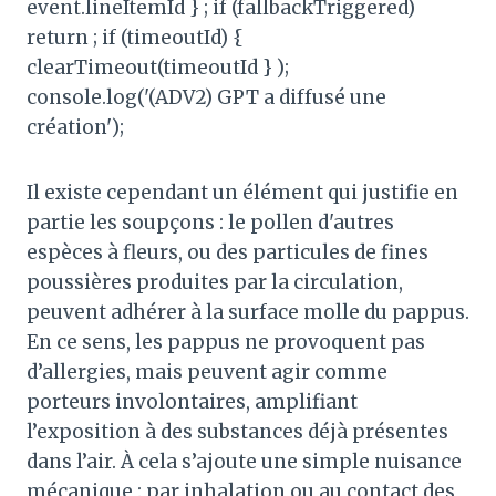
event.lineItemId } ; if (fallbackTriggered)
return ; if (timeoutId) {
clearTimeout(timeoutId } );
console.log('(ADV2) GPT a diffusé une
création');
Il existe cependant un élément qui justifie en
partie les soupçons : le pollen d'autres
espèces à fleurs, ou des particules de fines
poussières produites par la circulation,
peuvent adhérer à la surface molle du pappus.
En ce sens, les pappus ne provoquent pas
d’allergies, mais peuvent agir comme
porteurs involontaires, amplifiant
l’exposition à des substances déjà présentes
dans l’air. À cela s’ajoute une simple nuisance
mécanique : par inhalation ou au contact des