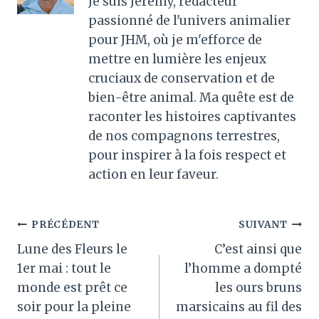
Je suis Jérémy, rédacteur
passionné de l'univers animalier
pour JHM, où je m'efforce de
mettre en lumière les enjeux
cruciaux de conservation et de
bien-être animal. Ma quête est de
raconter les histoires captivantes
de nos compagnons terrestres,
pour inspirer à la fois respect et
action en leur faveur.
Navigation
PRÉCÉDENT
SUIVANT
Lune des Fleurs le
C’est ainsi que
de
1er mai : tout le
l’homme a dompté
l’article
monde est prêt ce
les ours bruns
soir pour la pleine
marsicains au fil des