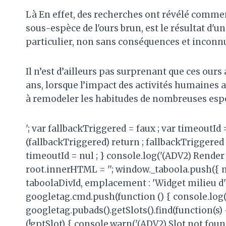
Là
En effet, des recherches ont révélé comm
sous-espèce de l'ours brun, est le résultat d
particulier, non sans conséquences et inconn
Il n’est d’ailleurs pas surprenant que ces ours 
ans, lorsque l’impact des activités humaines 
à remodeler les habitudes de nombreuses espè
'; var fallbackTriggered = faux ; var timeoutId
(fallbackTriggered) return ; fallbackTriggered 
timeoutId = nul ; } console.log('(ADV2) Render 
root.innerHTML = ''; window._taboola.push({ 
taboolaDivId, emplacement : 'Widget milieu d'ar
googletag.cmd.push(function () { console.log('
googletag.pubads().getSlots().find(function(s) 
(!gptSlot) { console.warn('(ADV2) Slot not foun