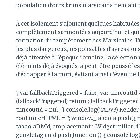
population d’ours bruns marsicains pendant pl
À cet isolement s'ajoutent quelques habitude
complètement surmontées aujourd'hui et qui o
formation du tempérament des Marsicains. L'un
les plus dangereux, responsables d'agressions
déjà attestée à l'époque romaine, la sélectio
éléments déjà évoqués, a peut-être poussé le
d'échapper à la mort, évitant ainsi d'éventuell
'; var fallbackTriggered = faux ; var timeoutId
(fallbackTriggered) return ; fallbackTriggered 
timeoutId = nul ; } console.log('(ADV3) Render 
root.innerHTML = ''; window._taboola.push({ 
taboolaDivId, emplacement : 'Widget milieu d'ar
googletag.cmd.push(function () { console.log('