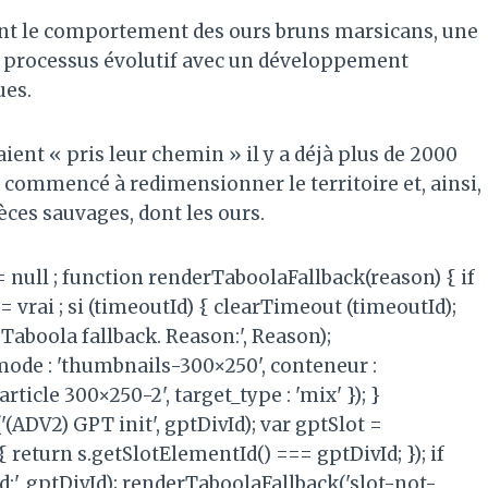
ent le comportement des ours bruns marsicans, une
'un processus évolutif avec un développement
ues.
aient « pris leur chemin » il y a déjà plus de 2000
a commencé à redimensionner le territoire et, ainsi,
ces sauvages, dont les ours.
 = null ; function renderTaboolaFallback(reason) { if
= vrai ; si (timeoutId) { clearTimeout (timeoutId);
Taboola fallback. Reason:', Reason);
mode : 'thumbnails-300×250', conteneur :
ticle 300×250-2', target_type : 'mix' }); }
(ADV2) GPT init', gptDivId); var gptSlot =
{ return s.getSlotElementId() === gptDivId; }); if
d:', gptDivId); renderTaboolaFallback('slot-not-