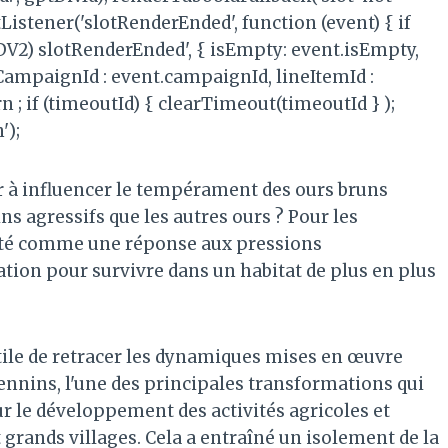
Listener('slotRenderEnded', function (event) { if
(ADV2) slotRenderEnded', { isEmpty: event.isEmpty,
, CampaignId : event.campaignId, lineItemId :
rn ; if (timeoutId) { clearTimeout(timeoutId } );
');
r à influencer le tempérament des ours bruns
s agressifs que les autres ours ? Pour les
été comme une réponse aux pressions
ation pour survivre dans un habitat de plus en plus
tile de retracer les dynamiques mises en œuvre
 Apennins, l'une des principales transformations qui
our le développement des activités agricoles et
et grands villages. Cela a entraîné un isolement de la