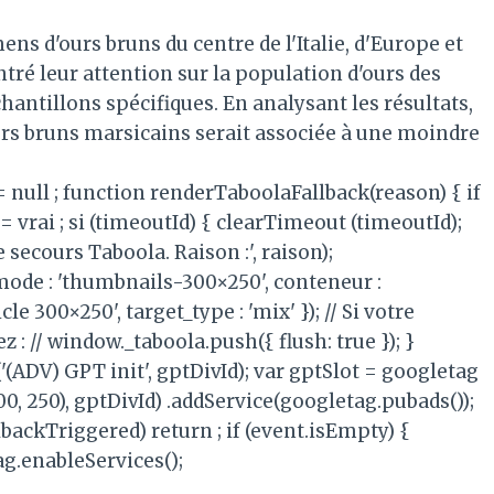
s d'ours bruns du centre de l'Italie, d'Europe et
tré leur attention sur la population d'ours des
hantillons spécifiques.
En analysant les résultats,
ours bruns marsicains serait associée à une moindre
 = null ; function renderTaboolaFallback(reason) { if
= vrai ; si (timeoutId) { clearTimeout (timeoutId);
 secours Taboola. Raison :', raison);
mode : 'thumbnails-300×250', conteneur :
e 300×250', target_type : 'mix' }); // Si votre
: // window._taboola.push({ flush: true }); }
(ADV) GPT init', gptDivId); var gptSlot = googletag
00, 250), gptDivId) .addService(googletag.pubads());
llbackTriggered) return ; if (event.isEmpty) {
g.enableServices();