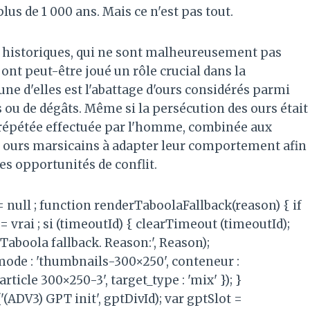
us de 1 000 ans. Mais ce n'est pas tout.
s historiques, qui ne sont malheureusement pas
nt peut-être joué un rôle crucial dans la
e d'elles est l'abattage d'ours considérés parmi
 ou de dégâts. Même si la persécution des ours était
n répétée effectuée par l'homme, combinée aux
s ours marsicains à adapter leur comportement afin
es opportunités de conflit.
 = null ; function renderTaboolaFallback(reason) { if
= vrai ; si (timeoutId) { clearTimeout (timeoutId);
Taboola fallback. Reason:', Reason);
mode : 'thumbnails-300×250', conteneur :
ticle 300×250-3', target_type : 'mix' }); }
(ADV3) GPT init', gptDivId); var gptSlot =