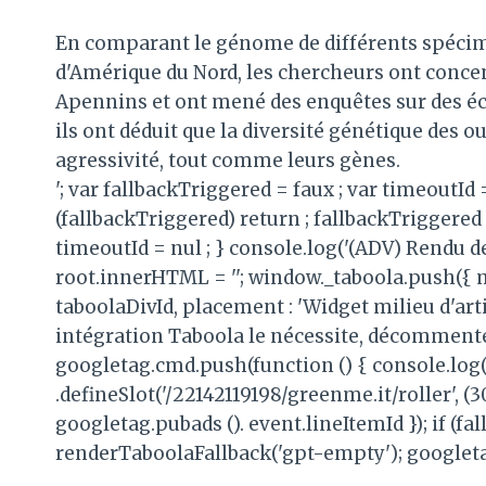
En comparant le génome de différents spécimen
d'Amérique du Nord, les chercheurs ont concen
Apennins et ont mené des enquêtes sur des éc
ils ont déduit que la diversité génétique des 
agressivité, tout comme leurs gènes.
'; var fallbackTriggered = faux ; var timeoutId
(fallbackTriggered) return ; fallbackTriggered 
timeoutId = nul ; } console.log('(ADV) Rendu de
root.innerHTML = ''; window._taboola.push({ 
taboolaDivId, placement : 'Widget milieu d'articl
intégration Taboola le nécessite, décommentez 
googletag.cmd.push(function () { console.log('
.defineSlot('/22142119198/greenme.it/roller', (3
googletag.pubads (). event.lineItemId }); if (fa
renderTaboolaFallback('gpt-empty'); googleta