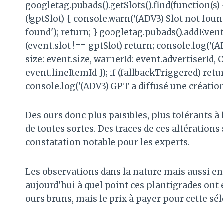
googletag.pubads().getSlots().find(function(s) 
(!gptSlot) { console.warn('(ADV3) Slot not foun
found'); return; } googletag.pubads().addEvent
(event.slot !== gptSlot) return; console.log('
size: event.size, warnerId: event.advertiserId
event.lineItemId }); if (fallbackTriggered) ret
console.log('(ADV3) GPT a diffusé une création
Des ours donc plus paisibles, plus tolérants 
de toutes sortes.
Des traces de ces altérations
constatation notable pour les experts.
Les observations dans la nature mais aussi e
aujourd'hui à quel point ces plantigrades ont
ours bruns, mais le prix à payer pour cette séle