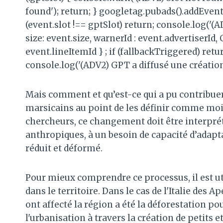
found'); return; } googletag.pubads().addEvent
(event.slot !== gptSlot) return; console.log('
size: event.size, warnerId : event.advertiserId
event.lineItemId } ; if (fallbackTriggered) retu
console.log('(ADV2) GPT a diffusé une création
Mais comment et qu’est-ce qui a pu contribue
marsicains au point de les définir comme moin
chercheurs, ce changement doit être interpr
anthropiques, à un besoin de capacité d’adapt
réduit et déformé.
Pour mieux comprendre ce processus, il est u
dans le territoire. Dans le cas de l'Italie des
ont affecté la région a été la déforestation p
l'urbanisation à travers la création de petits 