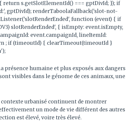
{ return s.getSlotElementId() === gptDivId; }); if
d:', gptDivId); renderTaboolaFallback('slot-not-
Listener('slotRenderEnded', function (event) { if
(ADV3) slotRenderEnded', { isEmpty: event.isEmpty,
, CampaignId: event.campaignId, lineItemId:
urn ; if (timeoutId) { clearTimeout(timeoutId }
');
à la présence humaine et plus exposés aux dangers
 sont visibles dans le génome de ces animaux, une
n contexte urbanisé continuent de montrer
 effectivement un mode de vie différent des autres
ction est élevé, voire très élevé.