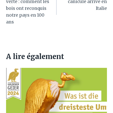
verte : comment les
canicule arrive en
l’article
bois ont reconquis
Italie
notre pays en 100
ans
A lire également