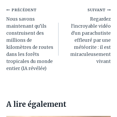
Navigation
PRÉCÉDENT
SUIVANT
Nous savons
Regardez
de
maintenant qu’ils
l'incroyable vidéo
l’article
construisent des
d'un parachutiste
millions de
effleuré par une
kilomètres de routes
météorite : il est
dans les forêts
miraculeusement
tropicales du monde
vivant
entier (IA révélée)
A lire également