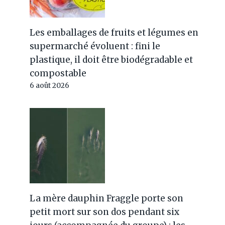
Les emballages de fruits et légumes en
supermarché évoluent : fini le
plastique, il doit être biodégradable et
compostable
6 août 2026
Plastique mixte? Les
scientifiques ont trouvé un
moyen de tout recycler sans
La mère dauphin Fraggle porte son
le différencier
petit mort sur son dos pendant six
Par
Jérémy
2 septembre 2025