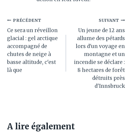
Navigation
PRÉCÉDENT
SUIVANT
Ce sera un réveillon
Un jeune de 12 ans
de
glacial : gel arctique
allume des pétards
l’article
accompagné de
lors d'un voyage en
chutes de neige à
montagne et un
basse altitude, c'est
incendie se déclare :
là que
8 hectares de forêt
détruits près
d'Innsbruck
A lire également