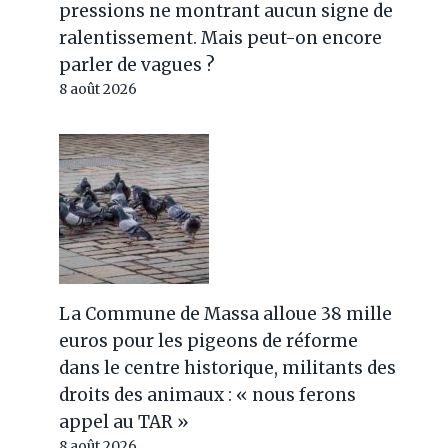
premier hôpital vétérinaire
pressions ne montrant aucun signe de
ralentissement. Mais peut-on encore
public de la capitale est né
parler de vagues ?
Par
Jérémy
25 février 2025
8 août 2026
La Commune de Massa alloue 38 mille
euros pour les pigeons de réforme
dans le centre historique, militants des
droits des animaux : « nous ferons
appel au TAR »
8 août 2026