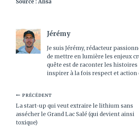
Source : Ansa
Jérémy
Je suis Jérémy, rédacteur passionn
de mettre en lumière les enjeux c
quête est de raconter les histoir
inspirer à la fois respect et action
Navigation
PRÉCÉDENT
La start-up qui veut extraire le lithium sans
de
assécher le Grand Lac Salé (qui devient ainsi
l’article
toxique)